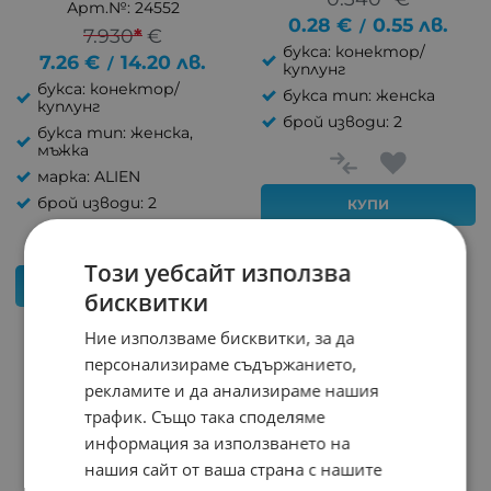
Арт.№: 24552
0.28
€
0.55
лв.
/
7.930
*
€
букса: конектор/
7.26
€
14.20
лв.
/
куплунг
букса: конектор/
букса тип: женска
куплунг
брой изводи: 2
букса тип: женска,
мъжка
марка: ALIEN
брой изводи: 2
КУПИ
Този уебсайт използва
КУПИ
бисквитки
Ние използваме бисквитки, за да
персонализираме съдържанието,
рекламите и да анализираме нашия
трафик. Също така споделяме
информация за използването на
нашия сайт от ваша страна с нашите