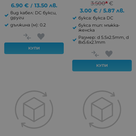
3.500
*
€
6.90
€
13.50
лв.
/
3.00
€
5.87
лв.
/
вид кабел: DC букси,
други
букса: букса DC
дължина (м): 0.2
букса тип: мъжка-
женска
Размер: d 5.5x2.5mm, d
8x5.6x2.1mm
КУПИ
КУПИ