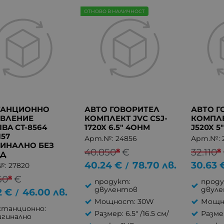
ОТНОВО В НАЛИЧНОСТ
ТАНЦИОННО
АВТО ГОВОРИТЕЛ
АВТО Г
ВЛЕНИЕ
КОМПЛЕКТ JVC CSJ-
КОМПЛЕ
IBA CT-8564
1720X 6.5" 4OHM
J520X 5
157
Арт.№: 24856
Арт.№: 
ИНАЛНО БЕЗ
40.850
*
€
32.110
*
НД
40.24
€
78.70
лв.
30.63
/
: 27820
50
*
€
продукт:
проду
двулентов
двул
2
€
46.00
лв.
/
Мощност: 30W
Мощн
станционно:
Размер: 6.5" /16.5 см/
Размер
игинално