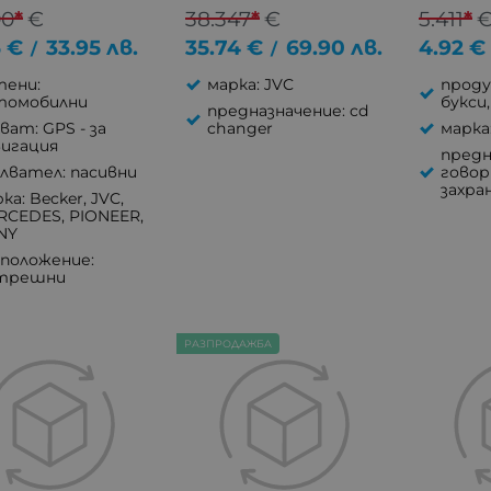
90
*
€
38.347
*
€
5.411
*
6
€
33.95
лв.
35.74
€
69.90
лв.
4.92
€
/
/
тени:
марка: JVC
проду
томобилни
букси
предназначение: cd
ват: GPS - за
changer
марка
вигация
предн
лвател: пасивни
говор
захра
ка: Becker, JVC,
RCEDES, PIONEER,
NY
зположение:
трешни
РАЗПРОДАЖБА