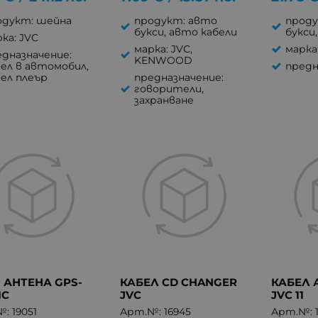
одукт: шейна
продукт: авто
проду
букси, авто кабели
букси
ка: JVC
марка: JVC,
марка
едназначение:
KENWOOD
ел в автомобил,
предн
нел плеър
предназначение:
говорители,
захранване
 АНТЕНА GPS-
КАБЕЛ CD CHANGER
КАБЕЛ
IC
JVC
JVC 11
: 19051
Арт.№: 16945
Арт.№: 