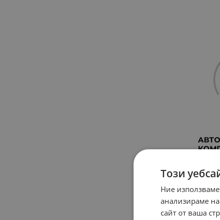
АВТО
КОМП
J420
Арт.№
Този уебса
30.6
Ние използваме
29.2
анализираме на
пр
сайт от ваша ст
дв