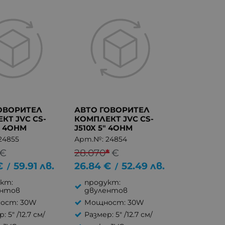
ОВОРИТЕЛ
АВТО ГОВОРИТЕЛ
КТ JVC CS-
КОМПЛЕКТ JVC CS-
" 4OHM
J510X 5" 4OHM
24855
Арт.№: 24854
€
28.070
*
€
€
59.91
лв.
26.84
€
52.49
лв.
/
/
кт:
продукт:
ентов
двулентов
ост: 30W
Мощност: 30W
: 5" /12.7 см/
Размер: 5" /12.7 см/