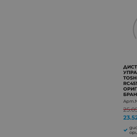
ДИС
УПРА
TOSH
RC45
ОРИГ
БРА
Арт.№
25.0
23.5
ди
ор