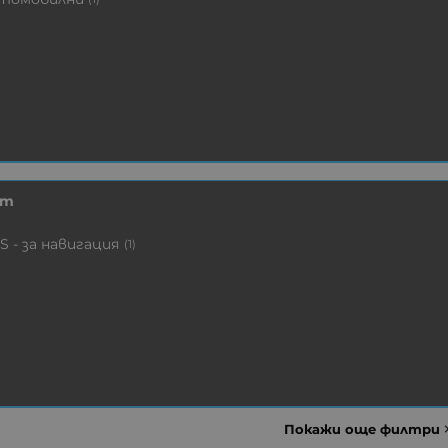
ат
S - за навигация
(1)
Покажи още филтри