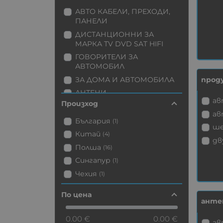
АВТО КАБЕЛИ, ПРЕХОДИ,
ПАНЕЛИ
ДИСТАНЦИОННИ ЗА
МАРКА TV DVD SAT HIFI
ГОВОРИТЕЛИ ЗА
АВТОМОБИЛ
прод
ЗА ДОМА И АВТОМОБИЛА
АНТЕНИ
ав
Произход
JVC
ав
SABA THOMSON
България
(1)
ше
TELEFUNKEN
Китай
(4)
дв
TOSHIBA
Полша
(16)
VESTEL FINLUX WATSON
Сингапур
(1)
Чехия
(1)
По цена
анте
0.00 €
0.00 €
ав