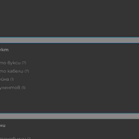
укт
то букси
(7)
то кабели
(7)
йна
(1)
улентов
(5)
ни
томобилни
(1)