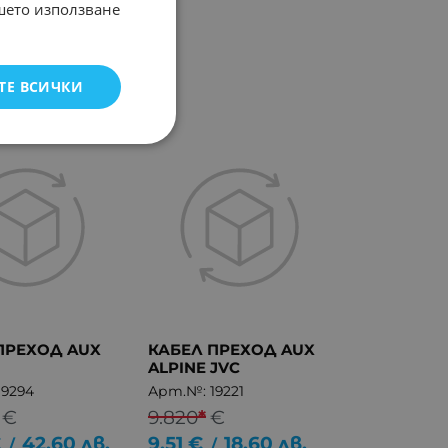
ашето използване
ТЕ ВСИЧКИ
ПРЕХОД AUX
КАБЕЛ ПРЕХОД AUX
ALPINE JVC
19294
Арт.№: 19221
€
9.820
*
€
€
42.60
лв.
9.51
€
18.60
лв.
/
/