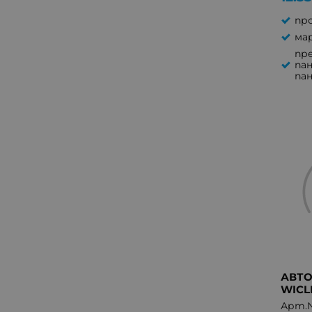
пр
мар
пр
пан
па
АВТО
WICL
Арт.№