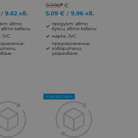
€
5.596
*
€
9.62
лв.
5.09
€
9.96
лв.
/
/
кт: авто
продукт: авто
, авто кабели
букси, авто кабели
: JVC
марка: JVC
азначение:
предназначение:
ители,
говорители,
нване
захранване
НОВА ДОСТАВКА