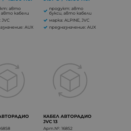
кт: авто
продукт: авто
, авто кабели
букси, авто кабели
: JVC
марка: ALPINE, JVC
азначение: AUX
предназначение: AUX
 АВТОРАДИО
КАБЕЛ АВТОРАДИО
JVC 13
16858
Арт.№: 16852