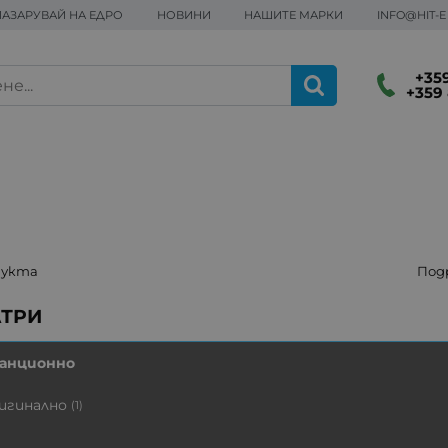
ПАЗАРУВАЙ НА ЕДРО
НОВИНИ
НАШИТЕ МАРКИ
INFO@HIT-
+359
+359 
дукта
Под
анционно
игинално
(1)