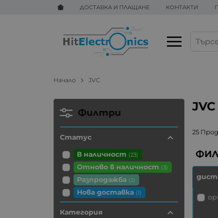
ДОСТАВКА И ПЛАЩАНЕ
КОНТАКТИ
Начало
JVC
JVC
Филтри
25 Про
Статус
В наличност
(23)
Отново в наличност
(3)
дист
Разпродажба
(2)
Нова доставка
(1)
ор
Категория