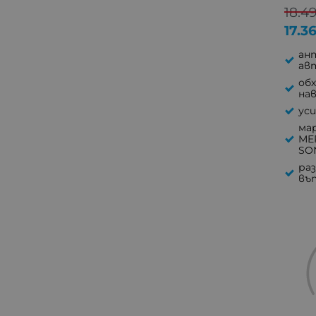
18.4
17.3
ан
ав
обх
на
уси
мар
ME
SO
ра
въ