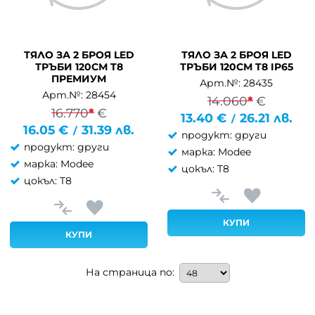
ТЯЛО ЗА 2 БРОЯ LED
ТЯЛО ЗА 2 БРОЯ LED
ТРЪБИ 120СМ T8
ТРЪБИ 120СМ T8 IP65
ПРЕМИУМ
Арт.№: 28435
Арт.№: 28454
14.060
*
€
16.770
*
€
13.40
€
26.21
лв.
/
16.05
€
31.39
лв.
/
продукт: други
продукт: други
марка: Modee
марка: Modee
цокъл: T8
цокъл: T8
КУПИ
КУПИ
На страница по: