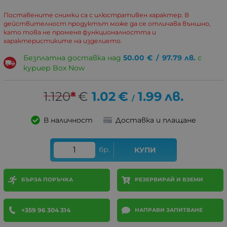
Поставените снимки са с илюстративен характер. В
действителност продуктът може да се отличава външно,
като това не променя функционалността и
характеристиките на изделието.
Безплатна доставка над
50.00
€
/
97.79
лв.
с
куриер Box Now
1.120
*
€
1.02
€
1.99
лв.
/
В наличност
Доставка и плащане
бр.
КУПИ
БЪРЗА ПОРЪЧКА
РЕЗЕРВИРАЙ И ВЗЕМИ
+359 96 304 314
НАПРАВИ ЗАПИТВАНЕ