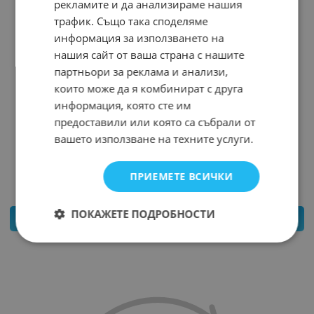
рекламите и да анализираме нашия
трафик. Също така споделяме
информация за използването на
нашия сайт от ваша страна с нашите
партньори за реклама и анализи,
които може да я комбинират с друга
информация, която сте им
предоставили или която са събрали от
ПРЕДПАЗИТЕЛ АВТО 60A ГОЛЯМ
вашето използване на техните услуги.
Арт.№: 12501
1.200
*
€
1.10
€
2.15
лв.
/
ПРИЕМЕТЕ ВСИЧКИ
ПОКАЖЕТЕ ПОДРОБНОСТИ
КУПИ