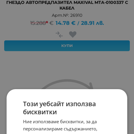
ГНЕЗДО АВТОПРЕДПАЗИТЕЛ MAXIVAL MTA-0100337 С
КАБЕЛ
Арт.№: 26910
15.288
*
€
14.78
€
28.91
лв.
/
КУПИ
Този уебсайт използва
бисквитки
Ние използваме бисквитки, за да
персонализираме съдържанието,