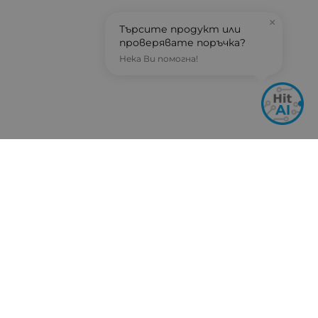
×
Търсите продукт или
проверявате поръчка?
Нека Ви помогна!