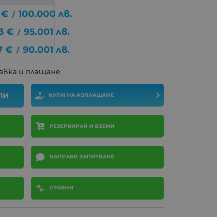
€
100.000
лв.
/
3
€
95.001
лв.
/
7
€
90.001
лв.
/
авка и плащане
ПИ
КУПИ НА ИЗПЛАЩАНЕ
РЕЗЕРВИРАЙ И ВЗЕМИ
НАПРАВИ ЗАПИТВАНЕ
СРАВНИ