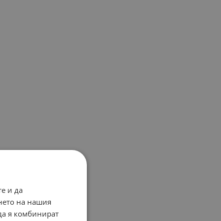
е и да
нето на нашия
 да я комбинират