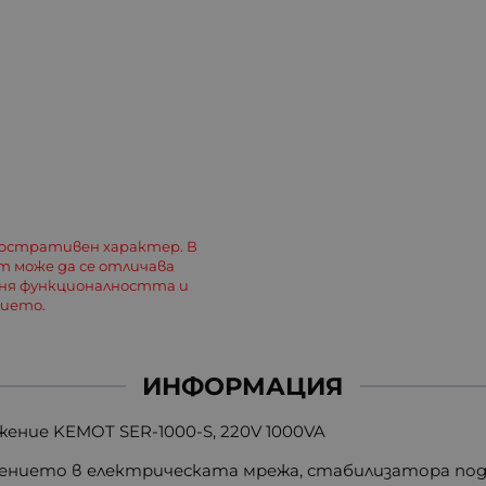
люстративен характер. В
 може да се отличава
еня функционалността и
лието.
ИНФОРМАЦИЯ
ние KEMOT SER-1000-S, 220V 1000VA
ението в електрическата мрежа, стабилизатора под