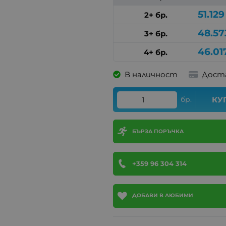
51.129
2+ бр.
48.57
3+ бр.
46.01
4+ бр.
В наличност
Дост
бр.
КУ
БЪРЗА ПОРЪЧКА
+359 96 304 314
ДОБАВИ В ЛЮБИМИ