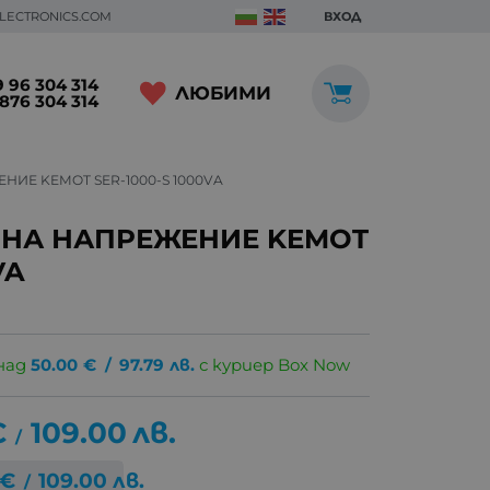
ELECTRONICS.COM
ВХОД
 96 304 314
ЛЮБИМИ
876 304 314
ИЕ KEMOT SER-1000-S 1000VA
 НА НАПРЕЖЕНИЕ KEMOT
VA
над
50.00
€
/
97.79
лв.
с куриер Box Now
€
109.00
лв.
/
€
109.00
лв.
/