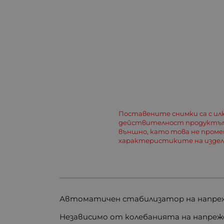
Поставените снимки са с и
действителност продуктът
външно, като това не пром
характеристиките на изде
Автоматичен стабилизатор на напреже
Независимо от колебанията на напреж