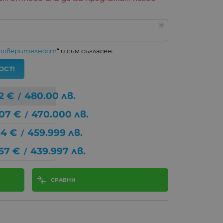
 поверителност
“ и съм съгласен.
ОСТ!
2
€
480.00
лв.
/
307
€
470.000
лв.
/
94
€
459.999
лв.
/
67
€
439.997
лв.
/
СРАВНИ