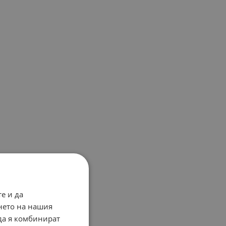
е и да
нето на нашия
 да я комбинират