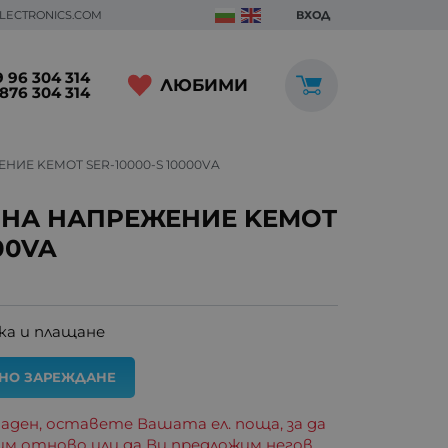
ELECTRONICS.COM
ВХОД
 96 304 314
ЛЮБИМИ
876 304 314
ИЕ KEMOT SER-10000-S 10000VA
 НА НАПРЕЖЕНИЕ KEMOT
00VA
ка и плащане
АНО ЗАРЕЖДАНЕ
аден, оставете Вашата ел. поща, за да
им отново или да Ви предложим негов