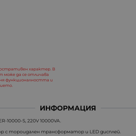
люстративен характер. В
 може да се отличава
еня функционалността и
лието.
ИНФОРМАЦИЯ
-10000-S, 220V 10000VA.
 с тороидален трансформатор и LED дисплей.