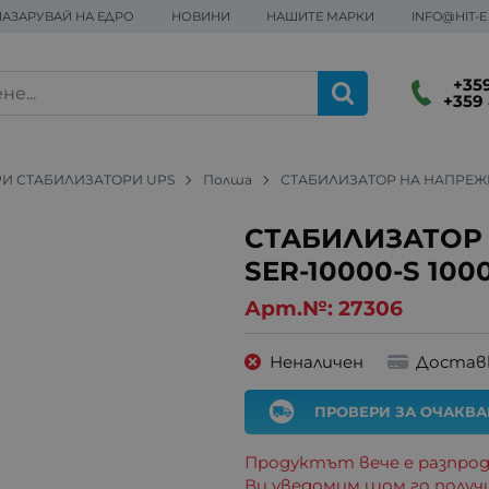
ПАЗАРУВАЙ НА ЕДРО
НОВИНИ
НАШИТЕ МАРКИ
INFO@HIT-
+359
+359 
И СТАБИЛИЗАТОРИ UPS
Полша
СТАБИЛИЗАТОР НА НАПРЕЖЕН
СТАБИЛИЗАТОР
SER-10000-S 100
Арт.№:
27306
Неналичен
Достав
ПРОВЕРИ ЗА ОЧАКВ
Продуктът вече е разпрод
Ви уведомим щом го получ