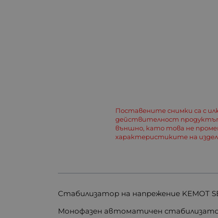
Поставените снимки са с и
действителност продуктът
външно, като това не пром
характеристиките на изде
Стабилизатор на напрежение KEMOT SER
Монофазен автоматичен стабилизатор