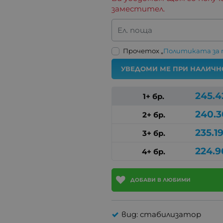
заместител.
Ел. поща
Прочетох „
Политиката за
УВЕДОМИ МЕ ПРИ НАЛИЧН
245.4
1+ бр.
240.
2+ бр.
235.1
3+ бр.
224.9
4+ бр.
ДОБАВИ В ЛЮБИМИ
вид: стабилизатор