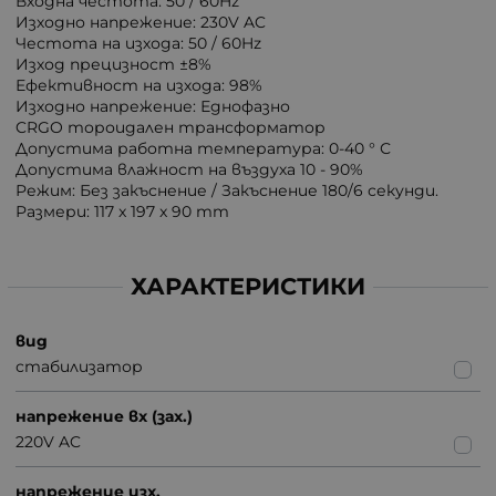
Входна честота: 50 / 60Hz
Изходно напрежение: 230V AC
Честота на изхода: 50 / 60Hz
Изход прецизност ±8%
Ефективност на изхода: 98%
Изходно напрежение: Еднофазно
CRGO тороидален трансформатор
Допустима работна температура: 0-40 ° С
Допустима влажност на въздуха 10 - 90%
Режим: Без закъснение / Закъснение 180/6 секунди.
Размери: 117 x 197 x 90 mm
ХАРАКТЕРИСТИКИ
вид
стабилизатор
напрежение вх (зах.)
220V AC
напрежение изх.