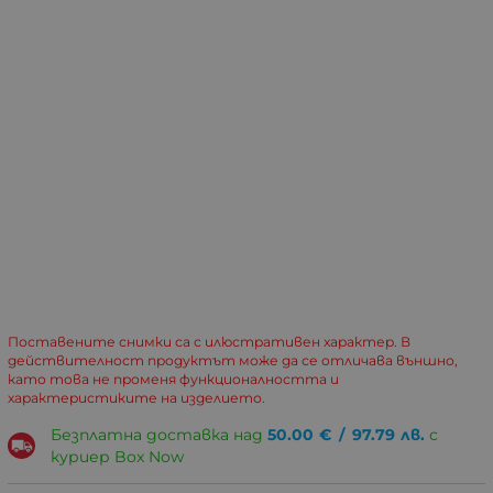
Поставените снимки са с илюстративен характер. В
действителност продуктът може да се отличава външно,
като това не променя функционалността и
характеристиките на изделието.
Безплатна доставка над
50.00
€
/
97.79
лв.
с
куриер Box Now