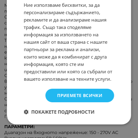
Ние използваме бисквитки, за да
Монофазен автоматичен стабилизатор с
тороидален трансформатор и LED дисплей.
персонализираме съдържанието,
Стабилизатор на напрежение KEMOT осигурява
рекламите и да анализираме нашия
стабилно изходно напрежение от 230 V с висока
трафик. Също така споделяме
прецизност, независимо от колебанията на
информация за използването на
напрежението в електрическата мрежа.
Това ги прави особено полезни в райони с
нашия сайт от ваша страна с нашите
непостоянно или лошо качество на напрежението в
партньори за реклама и анализи,
електрическата мрежа, при токови удари или
които може да я комбинират с друга
където има предпоставки за пикове или спадове на
напрежението, което може да причини необратими
информация, която сте им
щети на електронното оборудване.
предоставили или която са събрали от
Стабилизатора има функция -Закъснение при
вашето използване на техните услуги.
включване, която намалява риска от повреда, когато
устройствата, свързани към него, имат висок
моментен пусков ток.
ПРИЕМЕТЕ ВСИЧКИ
Стабилизатора има защита срещу пренапрежение и
ниско напрежение, претоварване, прегряване, късо
съединение.
ПОКАЖЕТЕ ПОДРОБНОСТИ
Подходящ за домашни условия и офис оборудване.
ПАРАМЕТРИ:
Диапазон на входното напрежение: 150 - 270V AC