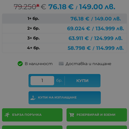
79.250
*
€
76.18
€
149.00
лв.
/
76.18
€
149.00
лв.
1+ бр.
/
69.024
€
134.999
лв.
2+ бр.
/
63.911
€
124.999
лв.
3+ бр.
/
58.798
€
114.999
лв.
4+ бр.
/
В наличност
Доставка и плащане
бр.
КУПИ
КУПИ НА ИЗПЛАЩАНЕ
БЪРЗА ПОРЪЧКА
РЕЗЕРВИРАЙ И ВЗЕМИ