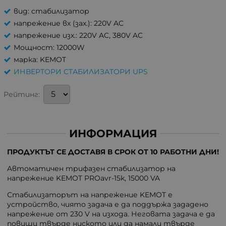
вид: стабилизатор
напрежение вх (зах.): 220V AC
напрежение изх.: 220V AC, 380V AC
Мощност: 12000W
марка: KEMOT
ИНВЕРТОРИ СТАБИЛИЗАТОРИ UPS
Рейтинг:
ИНФОРМАЦИЯ
ПРОДУКТЪТ СЕ ДОСТАВЯ В СРОК ОТ 10 РАБОТНИ ДНИ!
Aвтоматичен трифазен стабилизатор на
напрежение KEMOT PROavr-15k, 15000 VA
Стабилизаторът на напрежение KEMOT е
устройство, чиято задача е да поддържа зададено
напрежение от 230 V на изхода. Неговата задача е да
повиши твърде ниското или да намали твърде