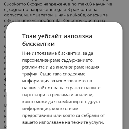
високото входно напрежение по такъв начин, че
изходното напрежение да е в рамките на
допустимия диапазон. и няма пикове, опасни за
свързаните устройства. Конструкцията на
стабилизатора се основава на тороидален
трансформатор, който осигурява стабилна работа
Този уебсайт използва
на устройството.
бисквитки
Стабилизаторът следи и контролира
напрежението на всяка фаза, за да осигури
Ние използваме бисквитки, за да
последователност между тях - той ще компенсира
персонализираме съдържанието,
твърде високото или твърде ниското входно
рекламите и да анализираме нашия
напрежение и ще осигури изходното напрежение
трафик. Също така споделяме
след стабилизиране. Ако в този режим една от
фазите не работи правилно или не е свързана,
информация за използването на
устройството ще активира защитата и няма да
нашия сайт от ваша страна с нашите
подава напрежение към изхода, като информира за
партньори за реклама и анализи,
това с индикатора "PHASE ERROR".
които може да я комбинират с друга
В монофазен режим всяка фаза може да работи
информация, която сте им
независимо една от друга. Независимо от
предоставили или която са събрали от
натоварването на мрежата и колебанията на
изходното напрежение, стабилизаторът KEMOT
вашето използване на техните услуги.
PROavr-10 ги поддържа на 230 V ±3%, което позволява