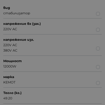
вид
стабилизатор
напрежение вх (зах.)
220V AC
напрежение изх.
220V AC
380V AC
Мощност
12000W
марка
KEMOT
Тегло (кг.)
49.20