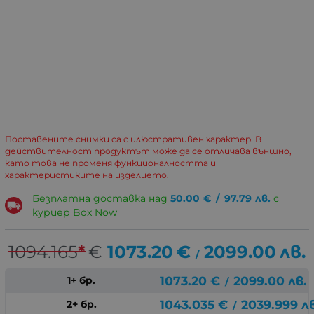
Поставените снимки са с илюстративен характер. В
действителност продуктът може да се отличава външно,
като това не променя функционалността и
характеристиките на изделието.
Безплатна доставка над
50.00
€
/
97.79
лв.
с
куриер Box Now
1094.165
*
€
1073.20
€
2099.00
лв.
/
1073.20
€
2099.00
лв.
1+ бр.
/
1043.035
€
2039.999
лв
2+ бр.
/