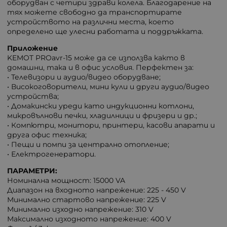
оборудван с четири здрави колела. Благодарение на
тях можете свободно да транспортирате
устройството на различни места, което
определено ще улесни работата и поддръжката.
Приложение
KEMOT PROavr-15 може да се използва както в
домашни, така и в офис условия. Перфектен за:
• Телевизори и аудио/видео оборудване;
• Високоговорители, мини кули и други аудио/видео
устройства;
• Домакински уреди като индукционни котлони,
микровълнови печки, хладилници и фризери и др.;
• Компютри, монитори, принтери, касови апарати и
друга офис техника;
• Пещи и помпи за централно отопление;
• Електрогенератори.
ПАРАМЕТРИ:
Номинална мощност: 15000 VA
Диапазон на входното напрежение: 225 - 450 V
Минимално стартово напрежение: 225 V
Минимално изходно напрежение: 310 V
Максимално изходното напрежение: 400 V