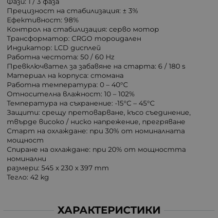
Фази: 1 / 3 фаза
Прецизност на стабилизация: ± 3%
Ефективност: 98%
Контрол на стабилизация: серво мотор
Трансформатор: CRGO тороидален
Индикатор: LCD дисплей
Работна честота: 50 / 60 Hz
Превключвател за забавяне на старта: 6 / 180 s
Материал на корпуса: стомана
Работна температура: 0 – 40°C
Относителна влажност: 10 – 102%
Температура на съхранение: -15°C – 45°C
Защити: срещу претоварване, късо съединение,
твърде високо / ниско напрежение, прегряване
Старт на охлаждане: при 30% от номиналната
мощност
Спиране на охлаждане: при 20% от мощността
номинални
размери: 545 x 230 x 397 mm
Тегло: 42 kg
ХАРАКТЕРИСТИКИ