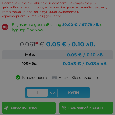
Поставените снимки са с илюстративен характер. В
действителност продуктът може да се отличава външно,
като това не променя функционалността и
характеристиките на изделието.
Безплатна доставка над
50.00
€
/
97.79
лв.
с
куриер Box Now
0.061
*
€
0.05
€
0.10
лв.
/
0.05
€
0.10
лв.
1+ бр.
/
0.043
€
0.084
лв.
100+ бр.
/
В наличност
Доставка и плащане
бр.
КУПИ
БЪРЗА ПОРЪЧКА
РЕЗЕРВИРАЙ И ВЗЕМИ