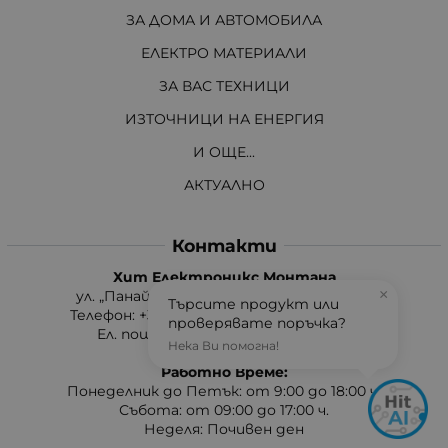
ЗА ДОМА И АВТОМОБИЛА
ЕЛЕКТРО МАТЕРИАЛИ
ЗА ВАС ТЕХНИЦИ
ИЗТОЧНИЦИ НА ЕНЕРГИЯ
И ОЩЕ...
АКТУАЛНО
Контакти
Хит Електроникс Монтана
×
ул. „Панайот Хитов“ 46, 3400 Монтана
Търсите продукт или
Телефон: +359 96 304 314 / +359 876 304314
проверявате поръчка?
Ел. поща:
info:at:hit-electronics.com
Нека Ви помогна!
Работно Време:
Понеделник до Петък: от 9:00 до 18:00 ч.
Събота: от 09:00 до 17:00 ч.
Неделя: Почивен ден