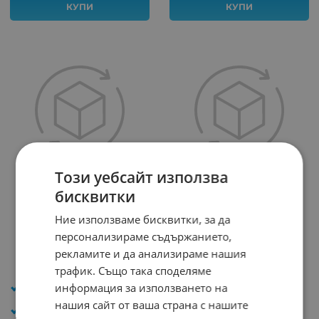
КУПИ
КУПИ
Този уебсайт използва
бисквитки
СВИНСКИ ОПАШКИ SF
СВИНСКИ ОПАШКИ SF
3.5/140 БЕЛИ
2.6/200 БЯЛ ELEMATIC
Ние използваме бисквитки, за да
Арт.№: 21479
Арт.№: 21477
персонализираме съдържанието,
0.051
*
€
0.05
€
0.10
лв.
/
рекламите и да анализираме нашия
0.05
€
0.10
лв.
продукт: кабелни
/
трафик. Също така споделяме
връзки
продукт: кабелни
информация за използването на
връзки
Размер: 2.6x200mm
нашия сайт от ваша страна с нашите
Размер: 3.5x140mm