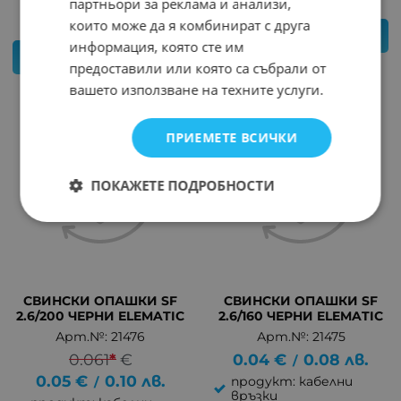
партньори за реклама и анализи,
които може да я комбинират с друга
КУПИ
информация, която сте им
КУПИ
предоставили или която са събрали от
вашето използване на техните услуги.
ПРИЕМЕТЕ ВСИЧКИ
ПОКАЖЕТЕ ПОДРОБНОСТИ
СВИНСКИ ОПАШКИ SF
СВИНСКИ ОПАШКИ SF
2.6/200 ЧЕРНИ ELEMATIC
2.6/160 ЧЕРНИ ELEMATIC
Арт.№: 21476
Арт.№: 21475
0.061
*
€
0.04
€
0.08
лв.
/
0.05
€
0.10
лв.
продукт: кабелни
/
връзки