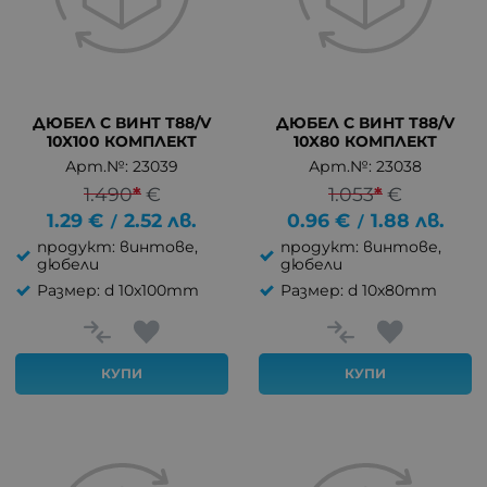
ДЮБЕЛ С ВИНТ T88/V
ДЮБЕЛ С ВИНТ T88/V
10X100 КОМПЛЕКТ
10X80 КОМПЛЕКТ
Арт.№: 23039
Арт.№: 23038
1.490
*
€
1.053
*
€
1.29
€
2.52
лв.
0.96
€
1.88
лв.
/
/
продукт: винтове,
продукт: винтове,
дюбели
дюбели
Размер: d 10x100mm
Размер: d 10x80mm
КУПИ
КУПИ