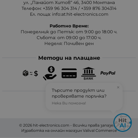
ул. „Панайот Хитов“ 46, 3400 Монтана
Телефон: +359 96 304 314 / +359 876 304314
Ел. поща:
info:at:hit-electronics.com
Работно Време:
Понеделник до Петък: от 9:00 до 18:00 ч.
Събота: от 09:00 до 17:00 ч.
Неделя: Почивен ден
Методи на плащане
×
Търсите продукт или
Следвайте ни
проверявате поръчка?
Нека Ви помогна!
© 2026
hit-electronics.com
- Всички права запазени.
Изработка на онлайн магазин
Valival Commerce