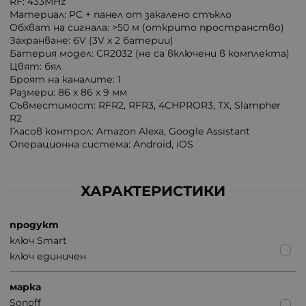
RF: 433MHz
Материал: PC + панел от закалено стъкло
Обхват на сигнала: >50 м (открито пространство)
Захранване: 6V (3V х 2 батерии)
Батерия модел: CR2032 (не са включени в комплекта)
Цвят: бял
Броят на каналите: 1
Размери: 86 x 86 x 9 мм
Съвместимост: RFR2, RFR3, 4CHPROR3, TX, Slampher
R2
Гласов контрол: Amazon Alexa, Google Assistant
Операционна система: Android, iOS
ХАРАКТЕРИСТИКИ
продукт
ключ Smart
ключ единичен
марка
Sonoff