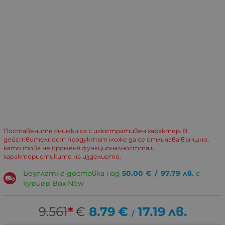
Поставените снимки са с илюстративен характер. В
действителност продуктът може да се отличава външно,
като това не променя функционалността и
характеристиките на изделието.
Безплатна доставка над
50.00
€
/
97.79
лв.
с
куриер Box Now
9.561
*
€
8.79
€
17.19
лв.
/