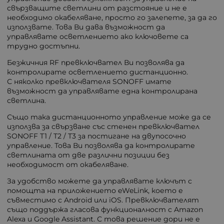
свързващите светлини от разстояние и не е
необходимо окабеляване, просто го залепете, за да го
използвате. Това Ви дава възможност да
управлявате осветлението ако ключовете са
трудно достъпни.
Безжичния RF превключвател Ви позволява да
контролирате осветлението дистанционно.
С няколко превключвателя SONOFF имате
възможност да управлявате една контролирана
светлина.
Също така дистанционното управление може да се
използва за свързване със стенен превключвател
SONOFF T1 / T2 / T3 за постигане на двупосочно
управление. Това Ви позволява да контролирате
светлината от две различни позиции без
необходимост от окабеляване.
За удобство можете да управлявате ключът с
помощта на приложението eWeLink, което е
съвместимо с Android или iOS. Превключвателят
също поддържа гласова функционалност с Amazon
Alexa и Google Assistant. С това решение дори не е