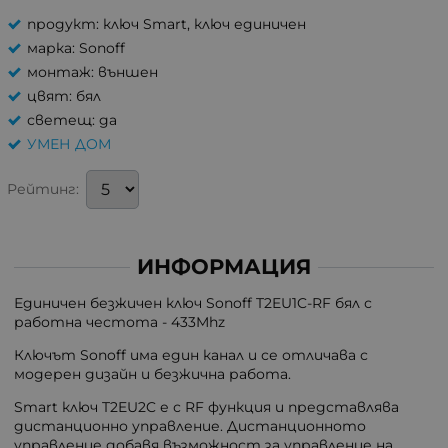
продукт: ключ Smart, ключ единичен
марка: Sonoff
монтаж: външен
цвят: бял
светещ: да
УМЕН ДОМ
Рейтинг:
ИНФОРМАЦИЯ
Единичен безжичен ключ Sonoff T2EU1C-RF бял с
работна честота - 433Mhz
Ключът Sonoff има един канал и се отличава с
модерен дизайн и безжична работа.
Smart ключ T2EU2C е с RF функция и представлява
дистанционно управление. Дистанционното
управление добавя възможност за управление на