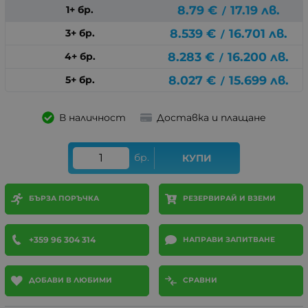
8.79
€
17.19
лв.
1+ бр.
/
8.539
€
16.701
лв.
3+ бр.
/
8.283
€
16.200
лв.
4+ бр.
/
8.027
€
15.699
лв.
5+ бр.
/
В наличност
Доставка и плащане
бр.
КУПИ
БЪРЗА ПОРЪЧКА
РЕЗЕРВИРАЙ И ВЗЕМИ
+359 96 304 314
НАПРАВИ ЗАПИТВАНЕ
ДОБАВИ В ЛЮБИМИ
СРАВНИ