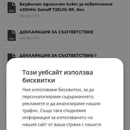
Безжичен единичен ключ за осветление
433MHz Sonoff T2EU1C-RF, бял
PDF
295 KB |
PDF
ДЕКЛАРАЦИЯ ЗА СЪОТВЕТСТВИЕ
463 KB |
PDF
PDF
ДЕКЛАРАЦИЯ ЗА СЪОТВЕТСТВИЕ-1
447 KB |
PDF
PDF
Този уебсайт използва
бисквитки
ДЕКЛАРАЦИЯ ЗА СЪОТВЕТСТВИ-EN
179 KB |
PDF
PDF
Ние използваме бисквитки, за да
персонализираме съдържанието,
ДЕКЛАРАЦИЯ ЗА СЪОТВЕТСТВИ-EN-1
рекламите и да анализираме нашия
15 KB |
PDF
трафик. Също така споделяме
PDF
информация за използването на
нашия сайт от ваша страна с нашите