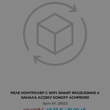
РЕЛЕ КОНТРОЛЕР С WIFI SMART RF433.92MHZ 4
КАНАЛА AC220V SONOFF 4CHPROR3
Арт.№: 28553
49.480
*
€
46.53
€
91.00
лв.
/