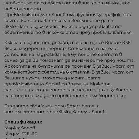
необходимо да ставате от дивана, за да изключите
осветлението.
Превключвателят Sonoff има функция за график, при
която вие решавате кога светлините да се
включват и изключват. Както и да управлявате
осветлението в няколко стаи чрез превключвателя.
Ключа е с изчистен дизайн, така че ще се впише във
всеки модерен интериор. Стъкленият панел е
устойчив на надраскване, а бутоните светят в
синьо, за да ви помогнат да ги намерите през нощта.
Яркостта на бутоните се променя в зависимост от
количеството светлина в стаята. В зависимост от
вашите нужди, можете да монтирате
превключвателя Sonoff по 3 начина. Можете
например да го залепите на стената, да го завиете
на стената или да го прикрепите към бюрото си.
Създайте своя Умен дом (Smart home) с
интелигентните превключватели Sonoff.
Спецификации:
Марка: Sonoff
Модел: T2EU1C