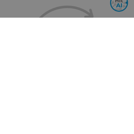
КОНТРОЛЕР ЗА КЛЮЧ НА ОСВЕТЛЕНИЕ SONOFF RF R2
С WIFI И 433MHZ SMART
Арт.№: 24459