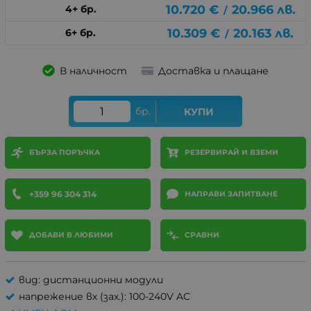
10.720
€
20.966
лв.
4+ бр.
/
10.309
€
20.163
лв.
6+ бр.
/
В наличност
Доставка и плащане
бр.
КУПИ
БЪРЗА ПОРЪЧКА
РЕЗЕРВИРАЙ И ВЗЕМИ
+359 96 304 314
НАПРАВИ ЗАПИТВАНЕ
ДОБАВИ В ЛЮБИМИ
СРАВНИ
вид: дистанционни модули
напрежение вх (зах.): 100-240V AC