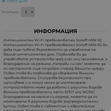
УМЕН ДОМ
Рейтинг:
ИНФОРМАЦИЯ
Интелигентен Wi-Fi превключвател Sonoff MINI R2
Интелигентен Wi-Fi превключвател Sonoff MINI R2 ви
дава още повече възможности за управление на
вашия интелигентен дом. Позволява ви да
управлявате устройства чрез глас или приложение, а
благодарение на режима „Направи си сам“ можете да
го настроите още по-добре според вашите нужди.
Освен това ви позволява да свържете външни
превключватели. Осигурява безопасност при
използване и е много лесен за инсталиране.
Устройството може да работи с различни видове
външни превключватели, като SPDT или NC/NO.
Благодарение на малкия си размер, можете да го
монтирате в различни видове разпределителни
кутии. Освен това е съвместим с европейския
стандарт. Подходящ е за конфигуриране на ключове