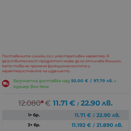
Поставените снимки са с илюстративен характер. В
действителност продуктът може да се отличава външно,
като това не променя функционалността и
характеристиките на изделието.
Безплатна доставка над
50.00
€
/
97.79
лв.
с
куриер Box Now
12.080
*
€
11.71
€
22.90
лв.
/
11.71
€
22.90
лв.
1+ бр.
/
11.192
€
21.890
лв.
3+ бр.
/