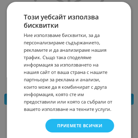
Този уебсайт използва
бисквитки
Ние използваме бисквитки, за да
персонализираме съдържанието,
рекламите и да анализираме нашия
РЕЛЕ КОНТРОЛЕР С WIFI SMART RF433.92MHZ 4
трафик. Също така споделяме
КАНАЛА AC220V SONOFF 4CHPROR3
информация за използването на
Арт.№: 28553
нашия сайт от ваша страна с нашите
49.480
*
€
46.53
€
91.00
лв.
/
партньори за реклама и анализи,
които може да я комбинират с друга
информация, която сте им
КУПИ
предоставили или която са събрали от
вашето използване на техните услуги.
ПРИЕМЕТЕ ВСИЧКИ