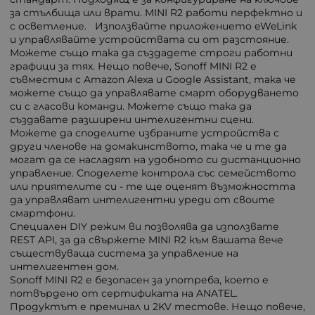
за стълбища или врати. MINI R2 работи перфектно и
с осветление. Използвайте приложението eWeLink
и управлявайте устройствата си от разстояние.
Можете също така да създадете строги работни
графици за тях. Нещо повече, Sonoff MINI R2 е
съвместим с Amazon Alexa и Google Assistant, така че
можете също да управлявате смарт оборудването
си с гласови команди. Можете също така да
създавате разширени интелигентни сцени.
Можете да споделите избраните устройства с
други членове на домакинството, така че и те да
могат да се насладят на удобното си дистанционно
управление. Споделете контрола със семейството
или приятелите си - те ще оценят възможността
да управляват интелигентни уреди от своите
смартфони.
Специален DIY режим ви позволява да използвате
REST API, за да свържете MINI R2 към вашата вече
съществуваща система за управление на
интелигентен дом.
Sonoff MINI R2 е безопасен за употреба, което е
потвърдено от сертификата на ANATEL.
Продуктът е преминал и 2KV тестове. Нещо повече,