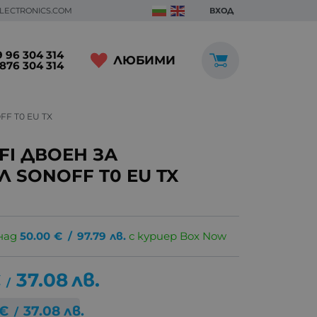
ELECTRONICS.COM
ВХОД
 96 304 314
ЛЮБИМИ
876 304 314
F T0 EU TX
FI ДВОЕН ЗА
 SONOFF T0 EU TX
над
50.00
€
/
97.79
лв.
с куриер Box Now
€
37.08
лв.
/
€
37.08
лв.
/