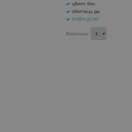
цвят: бял
светещ: да
УМЕН ДОМ
Рейтинг: