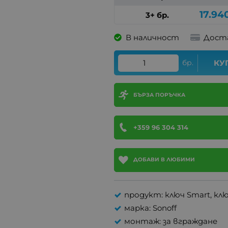
17.94
3+ бр.
В наличност
Дост
бр.
КУ
БЪРЗА ПОРЪЧКА
+359 96 304 314
ДОБАВИ В ЛЮБИМИ
продукт: ключ Smart, кл
марка: Sonoff
монтаж: за вграждане