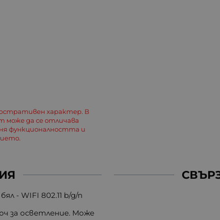
люстративен характер. В
 може да се отличава
еня функционалността и
лието.
ИЯ
СВЪР
ял - WIFI 802.11 b/g/n
люч за осветление. Може