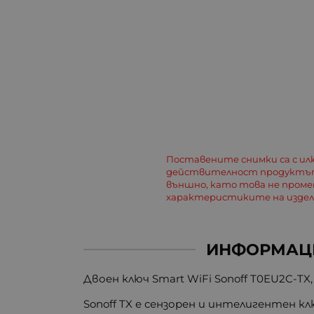
Поставените снимки са с и
действителност продуктът
външно, като това не пром
характеристиките на изде
ИНФОРМАЦ
Двоен ключ Smart WiFi Sonoff T0EU2C-TX, б
Sonoff TX е сензорен и интелигентен к