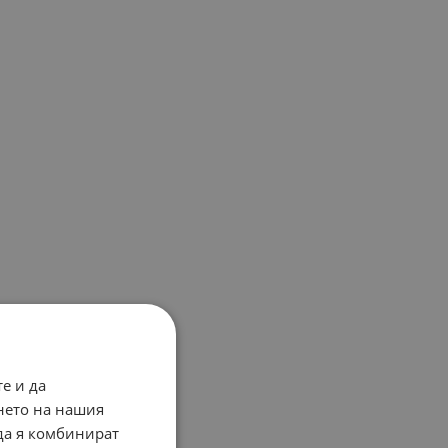
е и да
нето на нашия
 да я комбинират