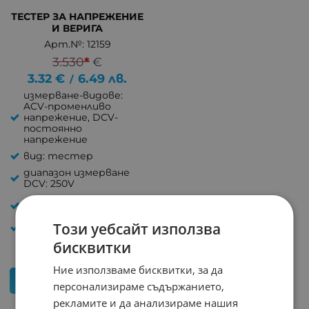
ТЕСТЕР ЗА НАПРЕЖЕНИЕ
И ВЕРИГА
Арт.№: 12159
3.530
*
€
3.32
€
6.49
лв.
/
измерване-видове:
ACV-променливо
напрежение, DCV-
постоянно
напрежение
вид: тестер
диапазон измерване
DCV: 250V
диапазон измерване
ACV: 250V
Този уебсайт използва
марка: Rebel
бисквитки
Ние използваме бисквитки, за да
КУПИ
персонализираме съдържанието,
рекламите и да анализираме нашия