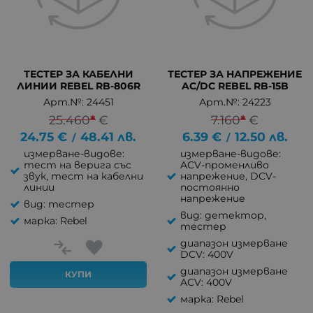
ТЕСТЕР ЗА КАБЕЛНИ
ТЕСТЕР ЗА НАПРЕЖЕНИЕ
ЛИНИИ REBEL RB-806R
AC/DC REBEL RB-15B
Арт.№: 24451
Арт.№: 24223
25.460
*
€
7.160
*
€
24.75
€
48.41
лв.
6.39
€
12.50
лв.
/
/
измерване-видове:
измерване-видове:
тест на верига със
ACV-променливо
звук, тест на кабелни
напрежение, DCV-
линии
постоянно
напрежение
вид: тестер
вид: детектор,
марка: Rebel
тестер
диапазон измерване
DCV: 400V
диапазон измерване
КУПИ
ACV: 400V
марка: Rebel