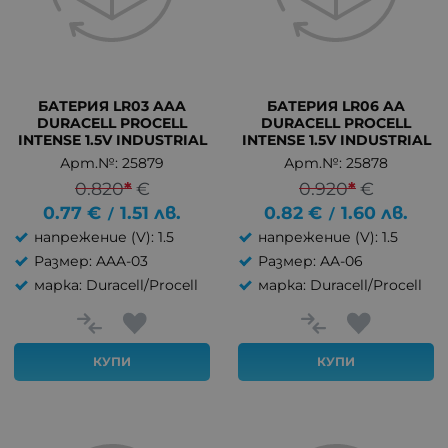
БАТЕРИЯ LR03 AAA
БАТЕРИЯ LR06 AA
DURACELL PROCELL
DURACELL PROCELL
INTENSE 1.5V INDUSTRIAL
INTENSE 1.5V INDUSTRIAL
Арт.№: 25879
Арт.№: 25878
0.820
*
€
0.920
*
€
0.77
€
1.51
лв.
0.82
€
1.60
лв.
/
/
напрежение (V): 1.5
напрежение (V): 1.5
Размер: AAA-03
Размер: AA-06
марка: Duracell/Procell
марка: Duracell/Procell
КУПИ
КУПИ