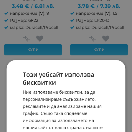
3.48
€
6.81
лв.
3.78
€
7.39
лв.
/
/
напрежение (V): 9
напрежение (V): 1.5
Размер: 6F22
Размер: LR20-D
марка: Duracell/Procell
марка: Duracell/Procell
КУПИ
КУПИ
НЕНАЛИЧЕН
Този уебсайт използва
бисквитки
Ние използваме бисквитки, за да
персонализираме съдържанието,
рекламите и да анализираме нашия
трафик. Също така споделяме
информация за използването на
нашия сайт от ваша страна с нашите
БАТЕРИЯ LR06 AA
БАТЕРИЯ LR03 AAA