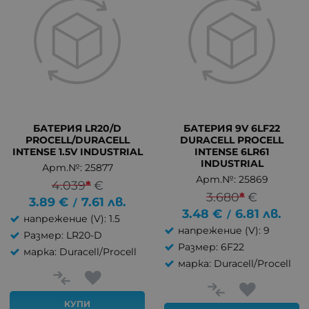
БАТЕРИЯ LR20/D
БАТЕРИЯ 9V 6LF22
PROCELL/DURACELL
DURACELL PROCELL
INTENSE 1.5V INDUSTRIAL
INTENSE 6LR61
INDUSTRIAL
Арт.№: 25877
Арт.№: 25869
4.039
*
€
3.680
*
€
3.89
€
7.61
лв.
/
3.48
€
6.81
лв.
/
напрежение (V): 1.5
напрежение (V): 9
Размер: LR20-D
Размер: 6F22
марка: Duracell/Procell
марка: Duracell/Procell
КУПИ