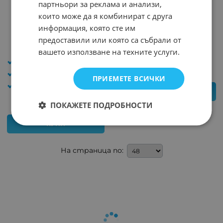
партньори за реклама и анализи,
DURACELL PROCELL 1.5V
DURACELL 1.5V
INDUSTRIAL
които може да я комбинират с друга
Арт.№: 18519
Арт.№: 18520
информация, която сте им
напрежение (V): 1.5
0.920
*
€
предоставили или която са събрали от
Размер: AAA-03
0.82
€
1.60
лв.
/
вашето използване на техните услуги.
марка: Duracell/Procell
напрежение (V): 1.5
Размер: AA-06
ПРИЕМЕТЕ ВСИЧКИ
марка: Duracell/Procell
ДЕТАЙЛИ
ПОКАЖЕТЕ ПОДРОБНОСТИ
КУПИ
На страница по: