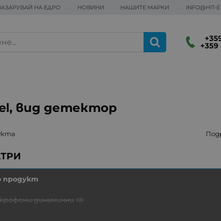
ПАЗАРУВАЙ НА ЕДРО
НОВИНИ
НАШИТЕ МАРКИ
INFO@HIT-
+359
+359 
el, вид детектор
укта
Под
о продукт
крофони динамични
(0)