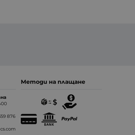
Методи на плащане
ана
400
359 876
nics.com