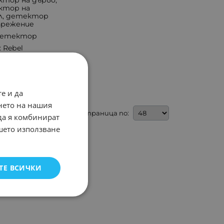
тор на дърво,
ктор на
л, детектор
прежение
 детектор
: Rebel
е и да
нето на нашия
На страница по:
 да я комбинират
ашето използване
ТЕ ВСИЧКИ