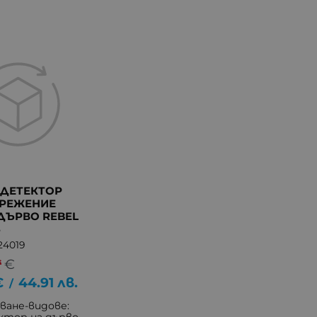
 ДЕТЕКТОР
ПРЕЖЕНИЕ
ДЪРВО REBEL
3
24019
*
€
€
44.91
лв.
/
ване-видове: