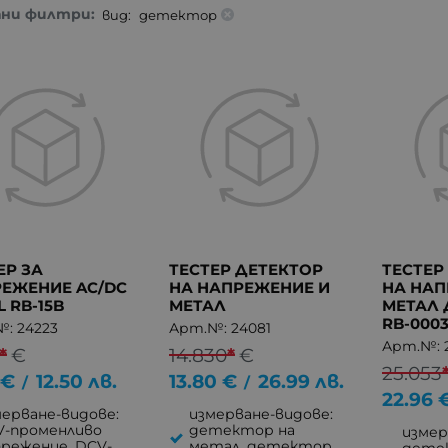
естограм
(0)
ани филтри:
вид:
детектор
пиц
(0)
псел
(0)
ЕР ЗА
ТЕСТЕР ДЕТЕКТОР
ТЕСТЕР
ЕЖЕНИЕ AC/DC
НА НАПРЕЖЕНИЕ И
НА НА
L RB-15B
МЕТАЛ
МЕТАЛ 
RB-000
: 24223
Арт.№: 24081
Арт.№: 
*
€
14.830
*
€
25.053
€
12.50
лв.
13.80
€
26.99
лв.
/
/
22.96
мерване-видове:
измерване-видове:
V-променливо
детектор на
измер
прежение, DCV-
метал, детектор