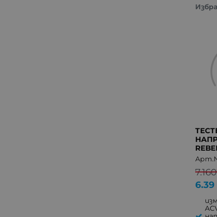
ОТВЕРТКИ
ш
Избр
ИНВЕРТОРИ
ш
СТАБИЛИЗАТОРИ UPS
ще
РАЗКЛОНИТЕЛИ
ХЛАДИЛНИЦИ
ИНСТРУМЕНТИ
КОМПЛЕКТИ
ЛАМПИ ЗА БИТОВА
ТЕХНИКА
СЛУШАЛКИ МИКРОФОНИ
БЛУТУТ УСТРОЙСТВА
ТЕСТ
ПОМОЩНИ СРЕДСТВА
НАПР
ДРУГИ АКСЕСОАРИ ЗА
REBE
ДОМА
Арт.№
ПОДВИЖНИ, НАСТОЛНИ
7.160
ЛАМПИ
6.39
ПРОЖЕКТОРИ
из
ФЕНЕРИ
AC
ГРАДИНСКО ОСВЕТЛЕНИЕ
на