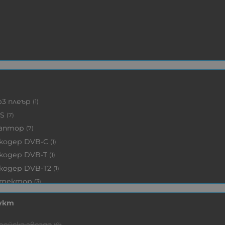
3 плеър
(1)
S
(7)
аптор
(7)
кодер DVB-C
(1)
кодер DVB-T
(1)
кодер DVB-T2
(1)
етектор
(3)
рядни Li батерии
(2)
укт
рядни Li-ion батерии
(2)
рядни оловни батерии
(1)
рейска звезда
(0)