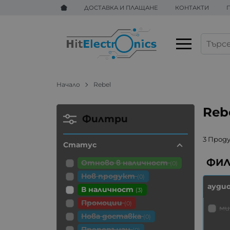
ДОСТАВКА И ПЛАЩАНЕ
КОНТАКТИ
Начало
Rebel
Reb
Филтри
3 Прод
Статус
Отново в наличност
(0)
Нов продукт
(0)
ауди
В наличност
(3)
Промоции
(0)
ми
Нова доставка
(0)
Препоръчан