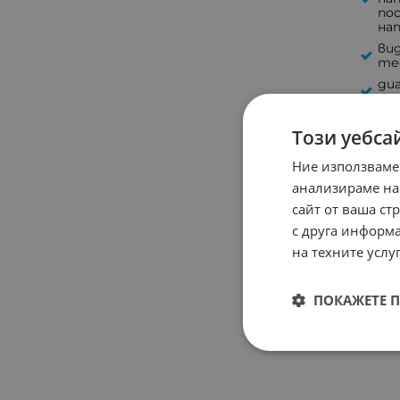
по
на
ви
те
ди
DC
ди
Този уебса
ACV
мар
Ние използваме
анализираме на
сайт от ваша ст
с друга информа
на техните услуг
ПОКАЖЕТЕ 