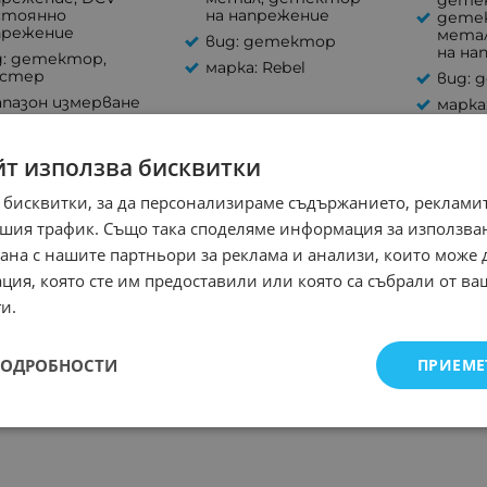
детек
стоянно
на напрежение
дете
прежение
мета
вид: детектор
на на
д: детектор,
марка: Rebel
стер
вид:
апазон измерване
марка
V: 400V
апазон измерване
йт използва бисквитки
: 400V
ка: Rebel
 бисквитки, за да персонализираме съдържанието, рекламит
шия трафик. Също така споделяме информация за използва
рана с нашите партньори за реклама и анализи, които може
ция, която сте им предоставили или която са събрали от в
и.
ПОДРОБНОСТИ
ПРИЕМЕ