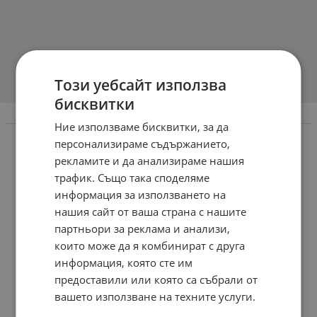
Този уебсайт използва
бисквитки
Информация
Ние използваме бисквитки, за да
персонализираме съдържанието,
Доставка и плащане
рекламите и да анализираме нашия
Връщане рекламации замяна
трафик. Също така споделяме
Общи условия за ползване
информация за използването на
нашия сайт от ваша страна с нашите
Политиката за поверителност
партньори за реклама и анализи,
Политика за използване на бисквитки
които може да я комбинират с друга
информация, която сте им
При възникване на спор, свързан с покупка онлайн,
можете да ползвате сайта ОРС
предоставили или която са събрали от
вашето използване на техните услуги.
Вашите права