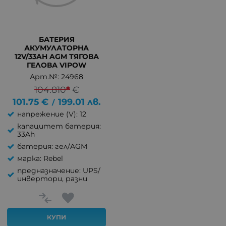
БАТЕРИЯ
АКУМУЛАТОРНА
12V/33AH AGM ТЯГОВА
ГЕЛОВА VIPOW
Арт.№: 24968
104.810
*
€
101.75
€
199.01
лв.
/
напрежение (V): 12
капацитет батерия:
33Ah
батерия: гел/AGM
марка: Rebel
предназначение: UPS/
инвертори, разни
КУПИ